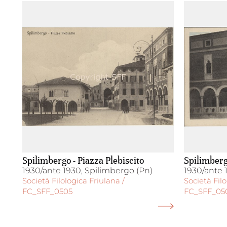
Spilimbergo - Piazza Plebiscito
Spilimberg
1930/ante 1930, Spilimbergo (Pn)
1930/ante 
Società Filologica Friulana /
Società Filo
FC_SFF_0505
FC_SFF_05