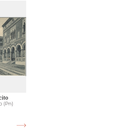
cito
o (Pn)