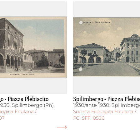
o - Piazza Plebiscito
Spilimbergo - Piazza Plebis
1930, Spilimbergo (Pn)
1930/ante 1930, Spilimberg
logica Friulana /
Società Filologica Friulana /
07
FC_SFF_0506