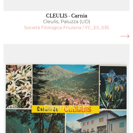
CLEULIS - Carnia
Cleulis, Paluzza (UD)
Società Filologica Friulana / FC_Ell_035