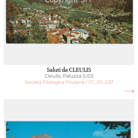
Saluti da CLEULIS
Cleulis, Paluzza (UD)
Società Filologica Friulana / FC_Ell_037