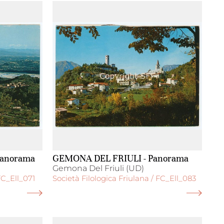
Panorama
GEMONA DEL FRIULI - Panorama
Gemona Del Friuli (UD)
FC_Ell_071
Società Filologica Friulana / FC_Ell_083