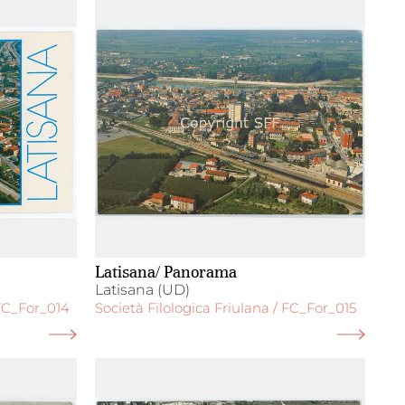
Latisana/ Panorama
Latisana (UD)
 FC_For_014
Società Filologica Friulana / FC_For_015