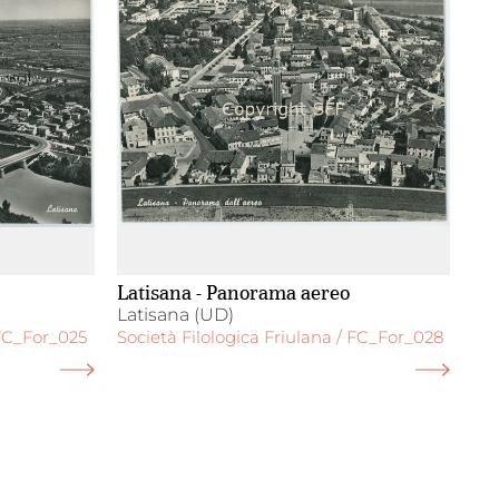
Latisana - Panorama aereo
Latisana (UD)
 FC_For_025
Società Filologica Friulana / FC_For_028