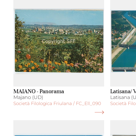
MAIANO - Panorama
Latisana/ V
Majano (UD)
Latisana (
Società Filologica Friulana / FC_Ell_090
Società Fil