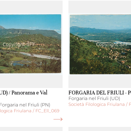
UD) / Panorama e Val
FORGARIA DEL FRIULI - 
Forgaria nel Friuli (UD)
Società Filologica Friulana / 
orgaria nel Friuli (PN)
ologica Friulana / FC_Ell_069