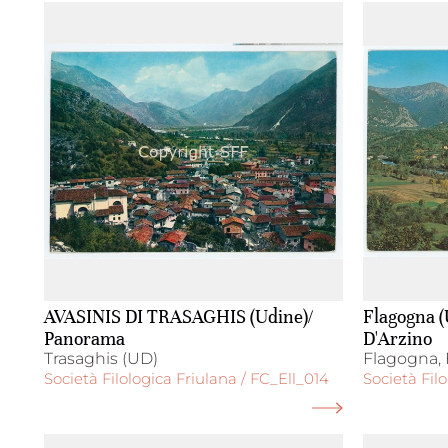
AVASINIS DI TRASAGHIS (Udine)/
Flagogna (
Panorama
D'Arzino
Trasaghis (UD)
Flagogna, F
Società Filologica Friulana / FC_Ell_014
Società Fil