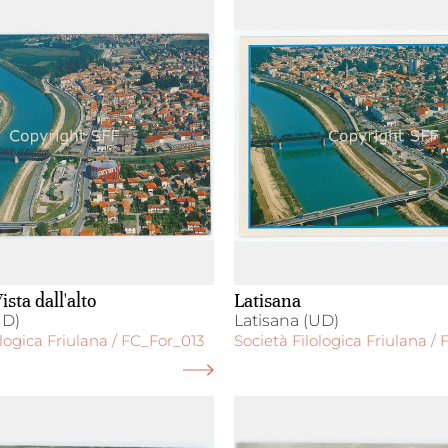
ista dall'alto
Latisana
UD)
Latisana (UD)
ologica Friulana / FC_For_013
Società Filologica Friulana /