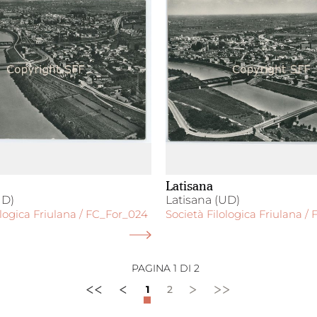
Latisana
UD)
Latisana (UD)
ologica Friulana / FC_For_024
Società Filologica Friulana /
PAGINA 1 DI 2
<<
<
>
>>
1
2