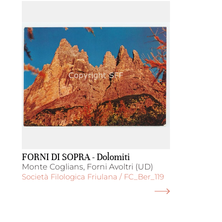
FORNI DI SOPRA - Dolomiti
Monte Coglians, Forni Avoltri (UD)
Società Filologica Friulana / FC_Ber_119