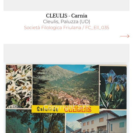
CLEULIS - Carnia
Cleulis, Paluzza (UD)
Società Filologica Friulana / FC_Ell_035