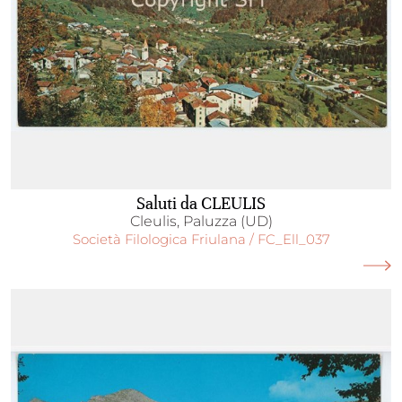
Saluti da CLEULIS
Cleulis, Paluzza (UD)
Società Filologica Friulana / FC_Ell_037