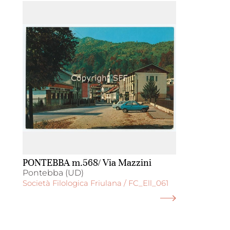
PONTEBBA m.568/ Via Mazzini
Pontebba (UD)
Società Filologica Friulana / FC_Ell_061