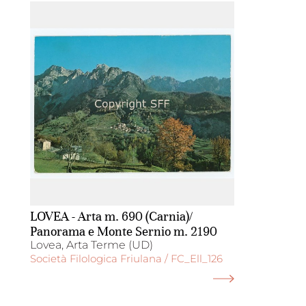
LOVEA - Arta m. 690 (Carnia)/
Panorama e Monte Sernio m. 2190
Lovea, Arta Terme (UD)
Società Filologica Friulana / FC_Ell_126