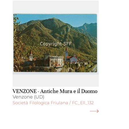
VENZONE - Antiche Mura e il Duomo
Venzone (UD)
Società Filologica Friulana / FC_Ell_132