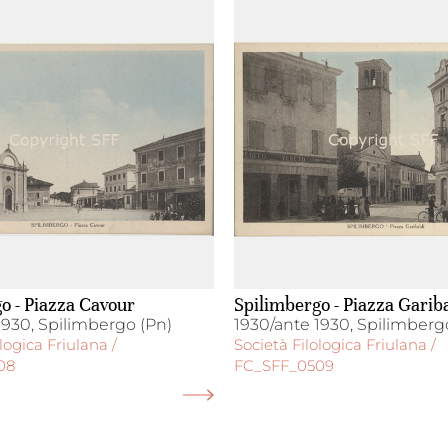
o - Piazza Cavour
Spilimbergo - Piazza Garib
1930, Spilimbergo (Pn)
1930/ante 1930, Spilimberg
logica Friulana /
Società Filologica Friulana /
08
FC_SFF_0509