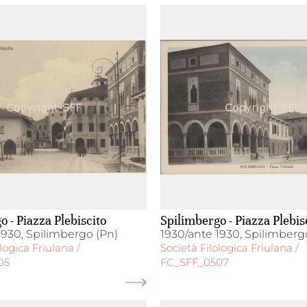
o - Piazza Plebiscito
Spilimbergo - Piazza Plebis
1930, Spilimbergo (Pn)
1930/ante 1930, Spilimberg
logica Friulana /
Società Filologica Friulana /
05
FC_SFF_0507