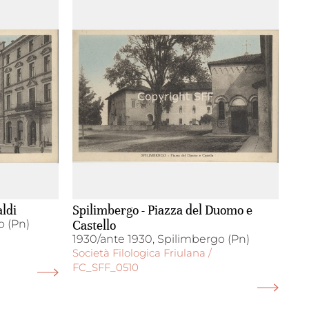
aldi
Spilimbergo - Piazza del Duomo e
o (Pn)
Castello
1930/ante 1930, Spilimbergo (Pn)
Società Filologica Friulana /
FC_SFF_0510