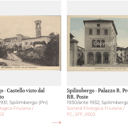
 - Castello visto dal
Spilimbergo - Palazzo R. Pr
to
RR. Poste
1931, Spilimbergo (Pn)
1930/ante 1932, Spilimberg
logica Friulana /
Società Filologica Friulana /
02
FC_SFF_0503