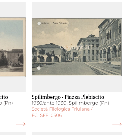
cito
Spilimbergo - Piazza Plebiscito
o (Pn)
1930/ante 1930, Spilimbergo (Pn)
Società Filologica Friulana /
FC_SFF_0506