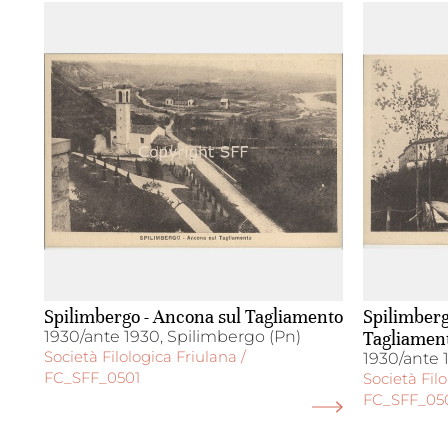
Spilimbergo - Ancona sul Tagliamento
Spilimbergo
1930/ante 1930, Spilimbergo (Pn)
Tagliamen
Società Filologica Friulana /
1930/ante 
FC_SFF_0501
Società Filo
FC_SFF_05