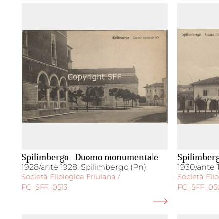
Spilimbergo - Duomo monumentale
Spilimberg
1928/ante 1928, Spilimbergo (Pn)
1930/ante 
Società Filologica Friulana /
Società Filo
FC_SFF_0513
FC_SFF_05