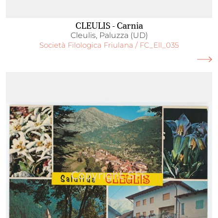
CLEULIS - Carnia
Cleulis, Paluzza (UD)
Società Filologica Friulana / FC_Ell_035