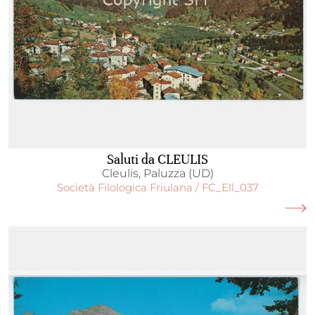
Saluti da CLEULIS
Cleulis, Paluzza (UD)
Società Filologica Friulana / FC_Ell_037