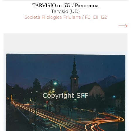
TARVISIO m. 751/ Panorama
Tarvisio (UD)
Società Filologica Friulana / FC_Ell_122