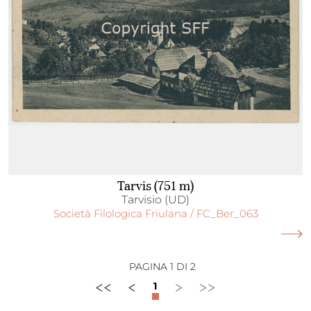
Tarvis (751 m)
Tarvisio (UD)
Società Filologica Friulana / FC_Ber_063
PAGINA 1 DI 2
<<
<
>
>>
1