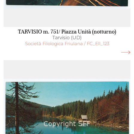
TARVISIO m. 751/ Piazza Unità (notturno)
Tarvisio (UD)
Società Filologica Friulana / FC_Ell_123