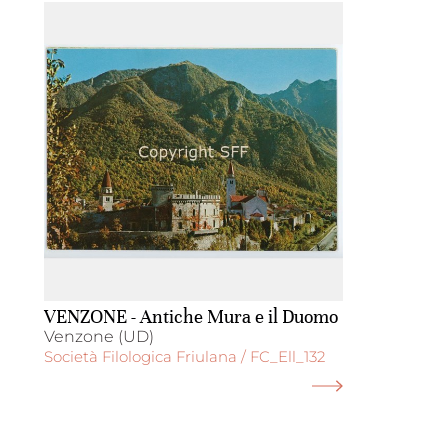
VENZONE - Antiche Mura e il Duomo
Venzone (UD)
Società Filologica Friulana / FC_Ell_132