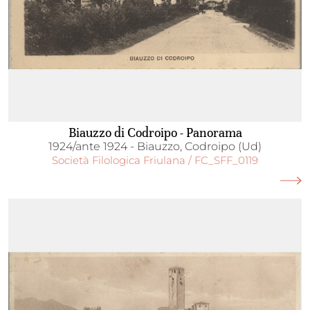
Biauzzo di Codroipo - Panorama
1924/ante 1924 - Biauzzo, Codroipo (Ud)
Società Filologica Friulana / FC_SFF_0119