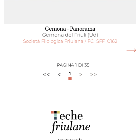
Gemona - Panorama
Gemona del Friuli (Ud)
Società Filologica Friulana / FC_SFF_0162
PAGINA 1 DI 35
<<
<
>
>>
1
promosso da