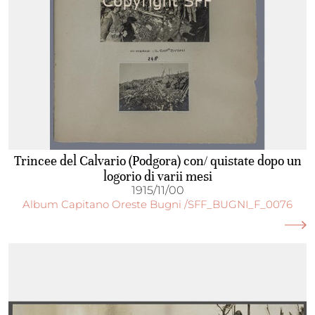
Trincee del Calvario (Podgora) con/ quistate dopo un
logorio di varii mesi
1915/11/00
Album Capitano Oreste Bugni /SFF_BUGNI_F_0076