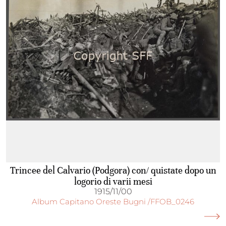
Trincee del Calvario (Podgora) con/ quistate dopo un
logorio di varii mesi
1915/11/00
Album Capitano Oreste Bugni /FFOB_0246