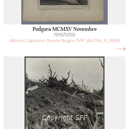
Podgora MCMXV Novembre
1915/11/00
Album Capitano Oreste Bugni /SFF_BUGNI_F_0069