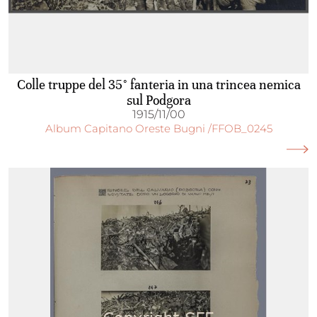
Colle truppe del 35° fanteria in una trincea nemica
sul Podgora
1915/11/00
Album Capitano Oreste Bugni /FFOB_0245