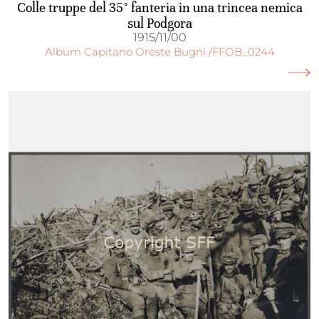
Colle truppe del 35° fanteria in una trincea nemica
sul Podgora
1915/11/00
Album Capitano Oreste Bugni /FFOB_0244