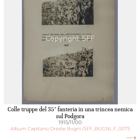
Colle truppe del 35° fanteria in una trincea nemica
sul Podgora
1915/11/00
Album Capitano Oreste Bugni /SFF_BUGNI_F_0075