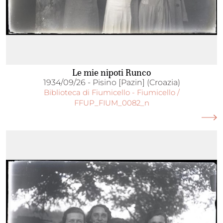
Le mie nipoti Runco
1934/09/26 - Pisino [Pazin] (Croazia)
Biblioteca di Fiumicello - Fiumicello /
FFUP_FIUM_0082_n