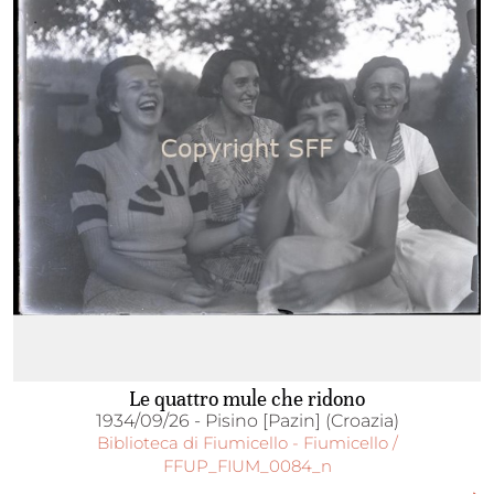
Le quattro mule che ridono
1934/09/26 - Pisino [Pazin] (Croazia)
Biblioteca di Fiumicello - Fiumicello /
FFUP_FIUM_0084_n