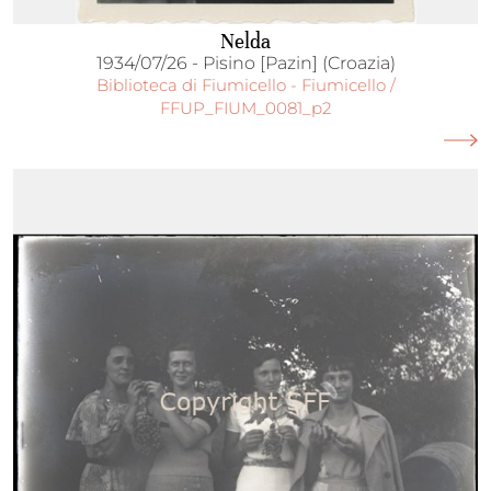
Nelda
1934/07/26 - Pisino [Pazin] (Croazia)
Biblioteca di Fiumicello - Fiumicello /
FFUP_FIUM_0081_p2