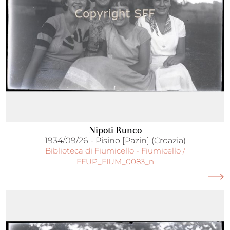
Nipoti Runco
1934/09/26 - Pisino [Pazin] (Croazia)
Biblioteca di Fiumicello - Fiumicello /
FFUP_FIUM_0083_n