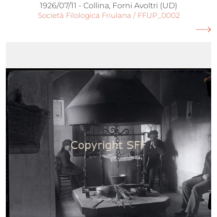
1926/07/11 - Collina, Forni Avoltri (UD)
Società Filologica Friulana / FFUP_0002