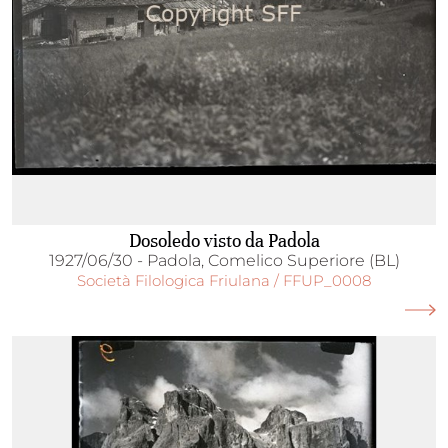
Dosoledo visto da Padola
1927/06/30 - Padola, Comelico Superiore (BL)
Società Filologica Friulana / FFUP_0008