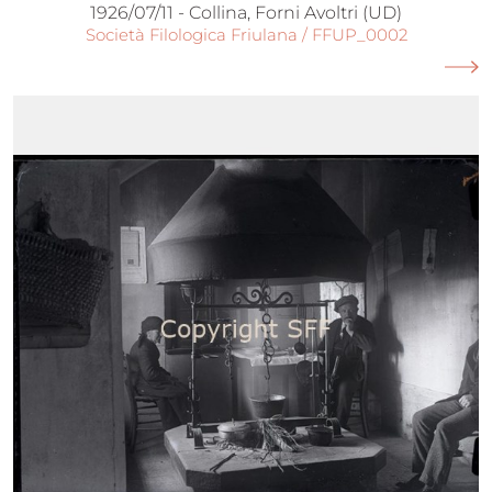
1926/07/11 - Collina, Forni Avoltri (UD)
Società Filologica Friulana / FFUP_0002