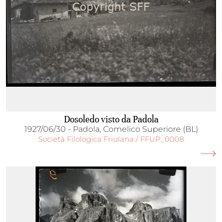
Dosoledo visto da Padola
1927/06/30 - Padola, Comelico Superiore (BL)
Società Filologica Friulana / FFUP_0008