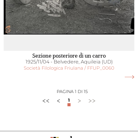
Sezione posteriore di un carro
1925/11/04 - Belvedere, Aquileia (UD)
Società Filologica Friulana / FFUP_0060
PAGINA 1 DI 15
<<
<
>
>>
1