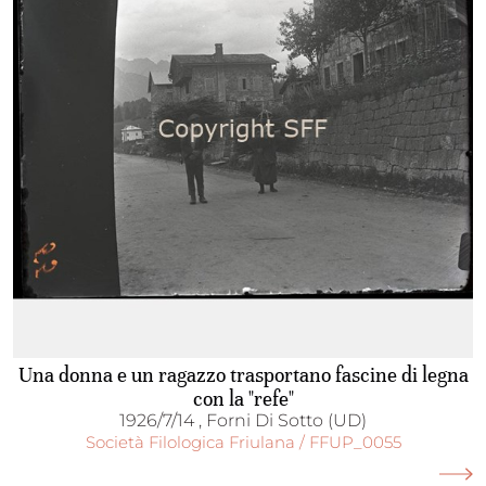
Una donna e un ragazzo trasportano fascine di legna
con la "refe"
1926/7/14 , Forni Di Sotto (UD)
Società Filologica Friulana / FFUP_0055