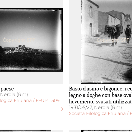
 paese
Basto d'asino e bigonce: rec
, Nerola (Rm)
legno a doghe con base ova
ologica Friulana / FFUP_1309
lievemente svasati utilizzati
trasporto di diversi material
1931/05/27, Nerola (Rm)
Società Filologica Friulana /
sabbia, pietre, uva ecc.)