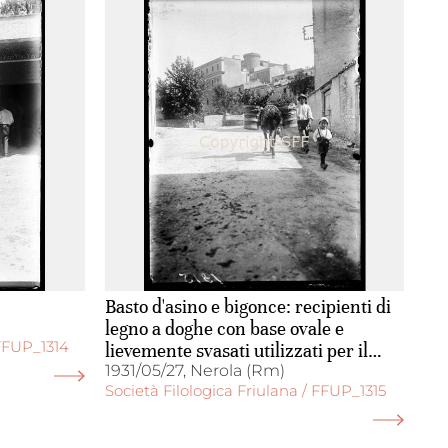
Basto d'asino e bigonce: recipienti di
legno a doghe con base ovale e
 FFUP_1314
lievemente svasati utilizzati per il
trasporto di diversi materiali (terra,
1931/05/27, Nerola (Rm)
Società Filologica Friulana / FFUP_1315
sabbia, pietre, uva ecc.)