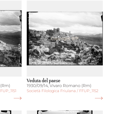
Veduta del paese
 (Rm)
1930/09/14, Vivaro Romano (Rm)
FFUP_1151
Società Filologica Friulana / FFUP_1152