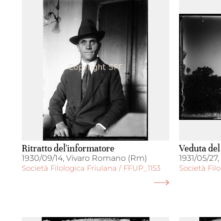
Ritratto del'informatore
Veduta del
1930/09/14, Vivaro Romano (Rm)
1931/05/27
Società Filologica Friulana / FFUP_1153
Società Fil