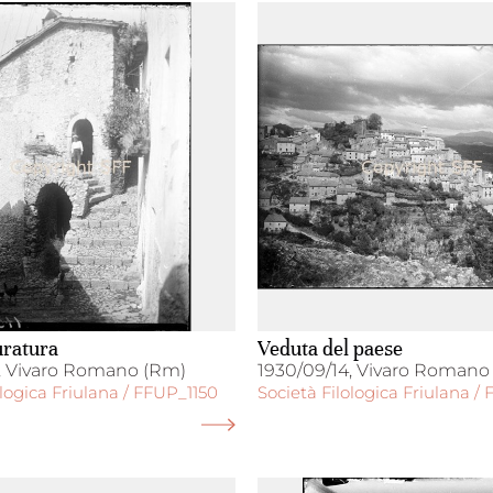
uratura
Veduta del paese
, Vivaro Romano (Rm)
1930/09/14, Vivaro Romano
ologica Friulana / FFUP_1150
Società Filologica Friulana / 