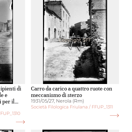
ipienti di
Carro da carico a quattro ruote con
le e
meccanismo di sterzo
 per il
1931/05/27, Nerola (Rm)
Società Filologica Friulana / FFUP_1311
i (terra,
 FFUP_1310