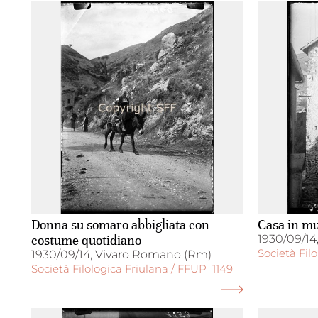
Donna su somaro abbigliata con
Casa in m
costume quotidiano
1930/09/14
Società Fil
1930/09/14, Vivaro Romano (Rm)
Società Filologica Friulana / FFUP_1149