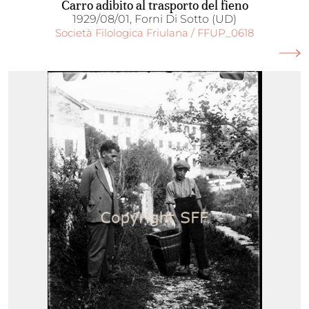
Carro adibito al trasporto del fieno
1929/08/01, Forni Di Sotto (UD)
Società Filologica Friulana / FFUP_0618