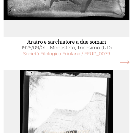
Aratro e sarchiatore a due somari
1925/09/01 - Monasteto, Tricesimo (UD)
Società Filologica Friulana / FFUP_0079