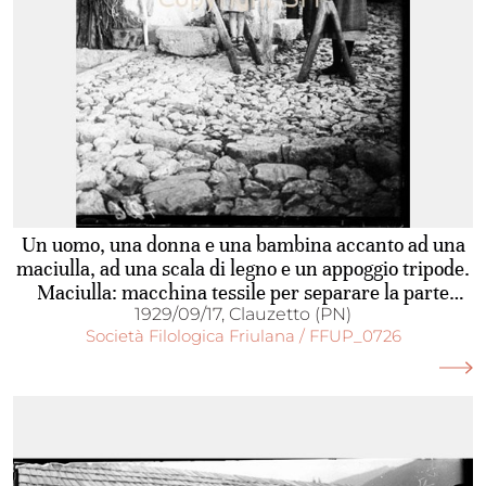
Un uomo, una donna e una bambina accanto ad una
maciulla, ad una scala di legno e un appoggio tripode.
Maciulla: macchina tessile per separare la parte
legnosa dei vegetali da quella fibrosa a quella
1929/09/17, Clauzetto (PN)
Società Filologica Friulana / FFUP_0726
utilizzabili per la filatura, formata, in passato, da due
legni di cui uno a canale e l'altro, più stretto, a
coltello, che si incastravano frantumando le fibre fra
loro interposte