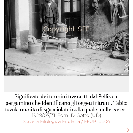
Significato dei termini trascritti dal Pellis sul
pergamino che identificano gli oggetti ritratti. Tabio:
tavola munita di sgocciolatoi sulla quale, nelle casere
carniche, si pone il formaggio appena immesso nella
1929/07/31, Forni Di Sotto (UD)
Società Filologica Friulana / FFUP_0604
forma; talz: assicella di faggio incurvata a cerchio
nella quale si pone la pasta del cacio per darle la