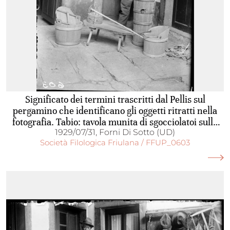
Significato dei termini trascritti dal Pellis sul
pergamino che identificano gli oggetti ritratti nella
fotografia. Tabio: tavola munita di sgocciolatoi sulla
quale, nelle casere carniche, si pone il formaggio
1929/07/31, Forni Di Sotto (UD)
Società Filologica Friulana / FFUP_0603
appena immesso nella forma; talz: assicella di faggio
incurvata a cerchio nella quale si pone la pasta del
cacio per darle la forma; sele: secchio a doghe di
legno o di ferro stagnato con manico di ferro a
semicerchio in cui si raccoglie il latte munto