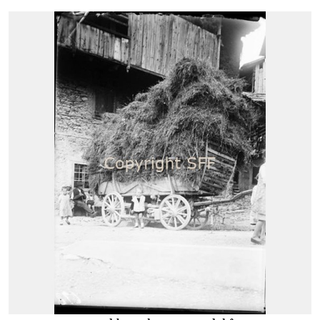
forma; sele: secchio a doghe di legno o di ferro
stagnato con manico di ferro a semicerchio in cui si
raccoglie il latte munto