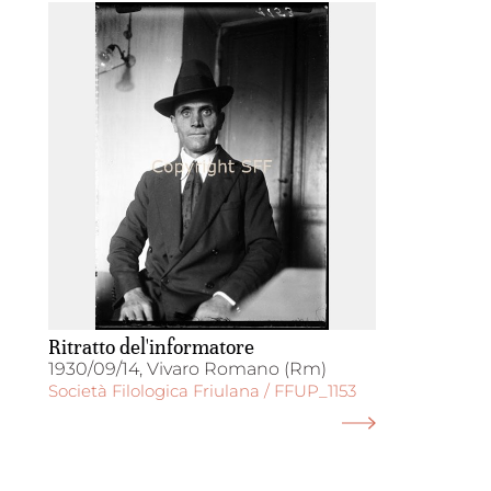
Ritratto del'informatore
1930/09/14, Vivaro Romano (Rm)
Società Filologica Friulana / FFUP_1153