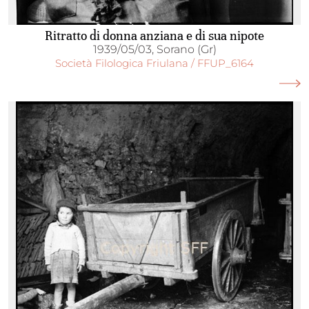
Ritratto di donna anziana e di sua nipote
1939/05/03, Sorano (Gr)
Società Filologica Friulana / FFUP_6164