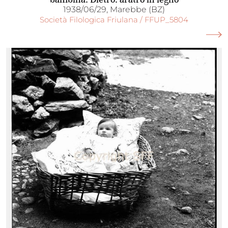
1938/06/29, Marebbe (BZ)
Società Filologica Friulana / FFUP_5804