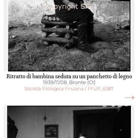
Ritratto di bambina seduta su un panchetto di legno
1939/11/08, Bronte (Ct)
Società Filologica Friulana / FFUP_6387