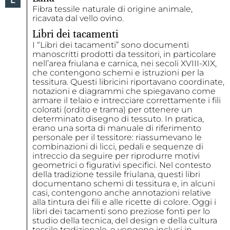
L
Fibra tessile naturale di origine animale,
ricavata dal vello ovino.
Libri dei tacamenti
I “Libri dei tacamenti” sono documenti
manoscritti prodotti da tessitori, in particolare
nell’area friulana e carnica, nei secoli XVIII-XIX,
che contengono schemi e istruzioni per la
tessitura. Questi libricini riportavano coordinate,
notazioni e diagrammi che spiegavano come
armare il telaio e intrecciare correttamente i fili
colorati (ordito e trama) per ottenere un
determinato disegno di tessuto. In pratica,
erano una sorta di manuale di riferimento
personale per il tessitore: riassumevano le
combinazioni di licci, pedali e sequenze di
intreccio da seguire per riprodurre motivi
geometrici o figurativi specifici. Nel contesto
della tradizione tessile friulana, questi libri
documentano schemi di tessitura e, in alcuni
casi, contengono anche annotazioni relative
alla tintura dei fili e alle ricette di colore. Oggi i
libri dei tacamenti sono preziose fonti per lo
studio della tecnica, del design e della cultura
tessile tradizionale, e vengono inclusi in