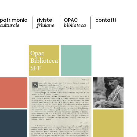
patrimonio
riviste
OPAC
contatti
culturale
friulane
biblioteca
Opac
Biblioteca
SFF