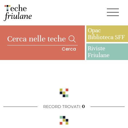
Opac
Biblioteca SFF
Riviste
Cerca
Friulane
0
RECORD TROVATI: