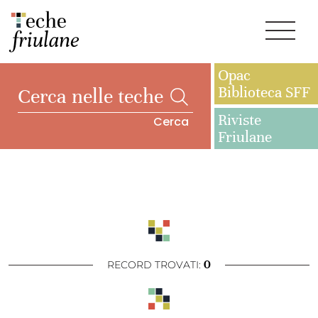
Opac
Biblioteca SFF
Riviste
Cerca
Friulane
0
RECORD TROVATI: