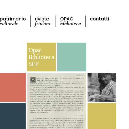
patrimonio
riviste
OPAC
contatti
culturale
friulane
biblioteca
Opac
Biblioteca
SFF