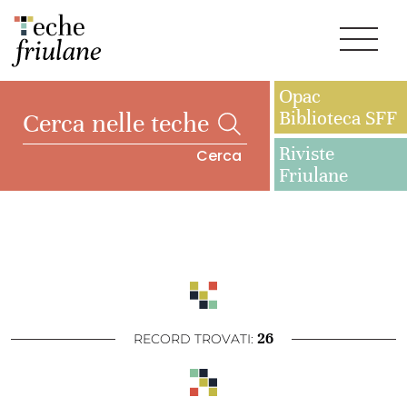
Opac
Biblioteca SFF
Riviste
Cerca
Friulane
26
RECORD TROVATI: