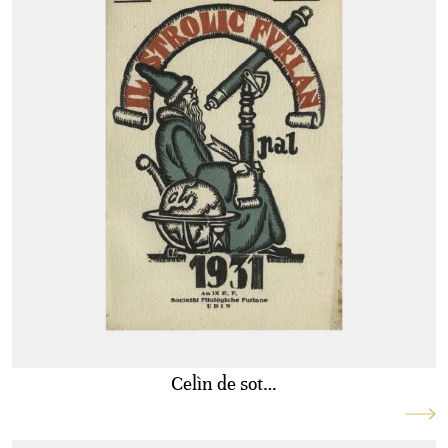
Celìn de sot…