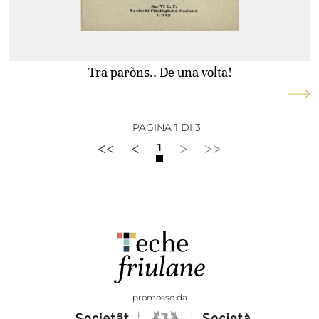
Tra paròns.. De una volta!
PAGINA 1 DI 3
<<
<
>
>>
1
promosso da