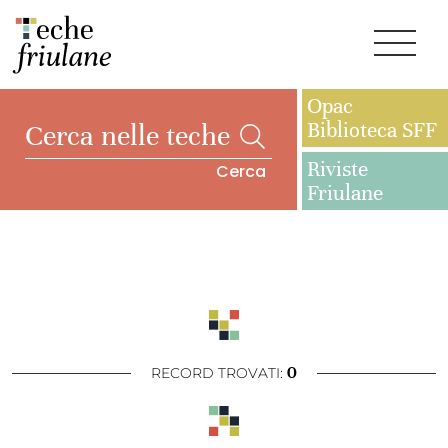
Opac
Biblioteca SFF
Riviste
Cerca
Friulane
0
RECORD TROVATI: