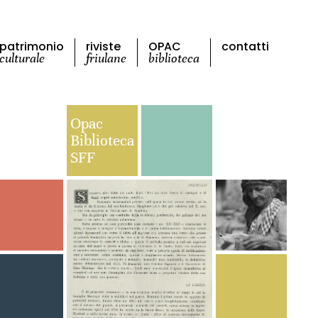
patrimonio
riviste
OPAC
contatti
culturale
friulane
biblioteca
Opac
Biblioteca
SFF