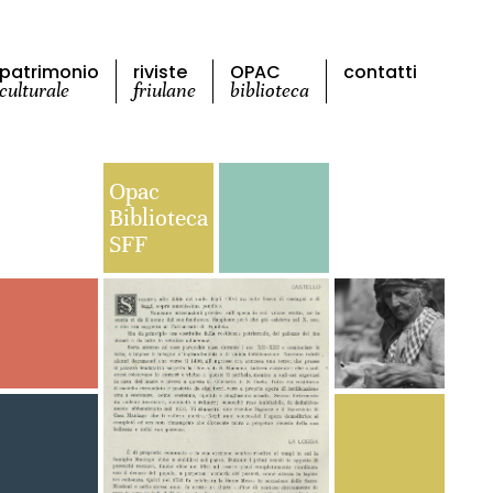
patrimonio
riviste
OPAC
contatti
culturale
friulane
biblioteca
Opac
Biblioteca
SFF