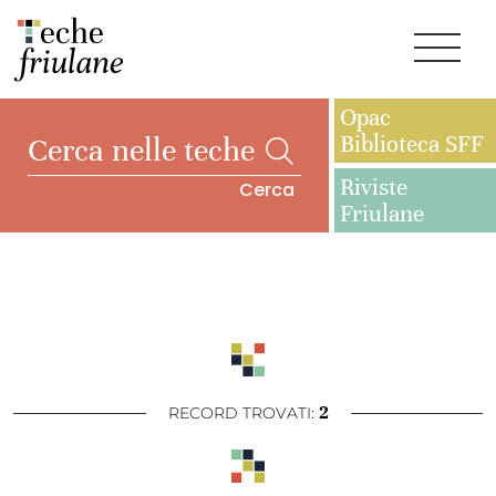
Opac
Biblioteca SFF
Riviste
Cerca
Friulane
2
RECORD TROVATI: