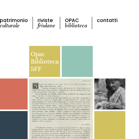
patrimonio
riviste
OPAC
contatti
culturale
friulane
biblioteca
Opac
Biblioteca
SFF