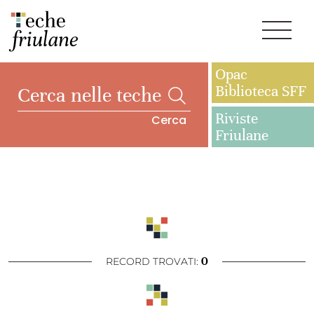
Opac
Biblioteca SFF
Riviste
Cerca
Friulane
0
RECORD TROVATI: