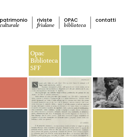
patrimonio
riviste
OPAC
contatti
culturale
friulane
biblioteca
Opac
Biblioteca
SFF