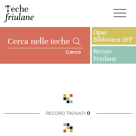
Opac
Biblioteca SFF
Riviste
Cerca
Friulane
0
RECORD TROVATI: