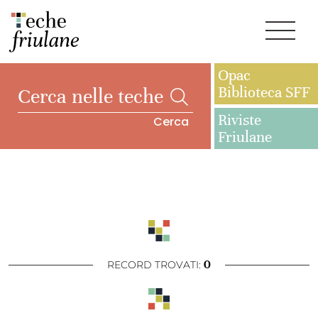
Opac
Biblioteca SFF
Riviste
Cerca
Friulane
0
RECORD TROVATI: