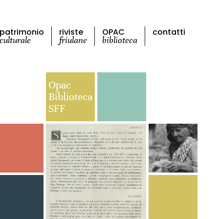
patrimonio
riviste
OPAC
contatti
culturale
friulane
biblioteca
Opac
Biblioteca
SFF