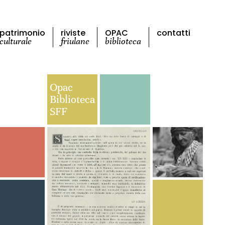
patrimonio
riviste
OPAC
contatti
culturale
friulane
biblioteca
Opac
Biblioteca
SFF