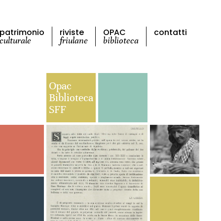
patrimonio
riviste
OPAC
contatti
culturale
friulane
biblioteca
Opac
Biblioteca
SFF