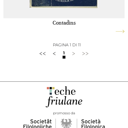
Contadìns
PAGINA 1 DI 11
<<
<
>
>>
1
promosso da