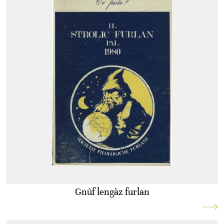
Gnûf lengàz furlan