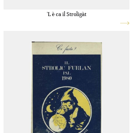
'L è ca il Stroligàt