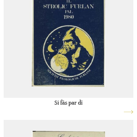
Si fâs par dî