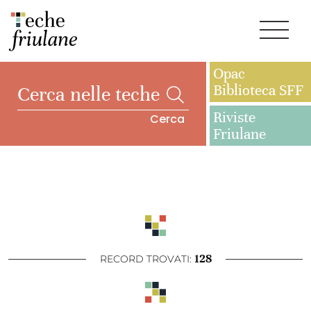
Opac
Biblioteca SFF
Riviste
Cerca
Friulane
128
RECORD TROVATI: