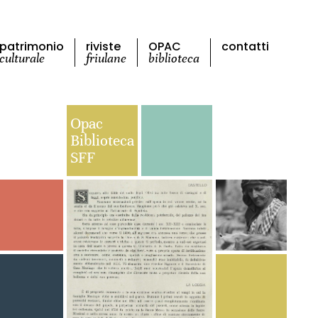
patrimonio
riviste
OPAC
contatti
culturale
friulane
biblioteca
Opac
Biblioteca
SFF