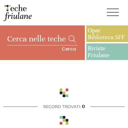
Opac
Biblioteca SFF
Riviste
Cerca
Friulane
0
RECORD TROVATI: