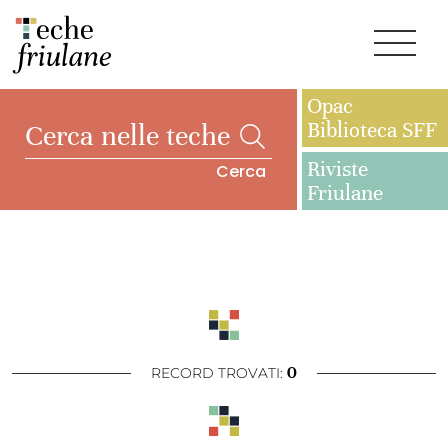
Opac
Biblioteca SFF
Riviste
Cerca
Friulane
0
RECORD TROVATI: