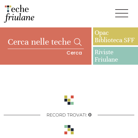
Opac
Biblioteca SFF
Riviste
Cerca
Friulane
0
RECORD TROVATI: