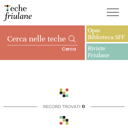
Opac
Biblioteca SFF
Riviste
Cerca
Friulane
0
RECORD TROVATI: