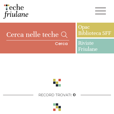
Opac
Biblioteca SFF
Riviste
Cerca
Friulane
0
RECORD TROVATI: