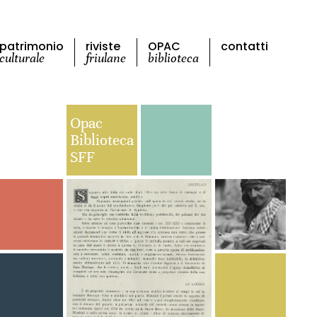
patrimonio
riviste
OPAC
contatti
culturale
friulane
biblioteca
Opac
Biblioteca
SFF