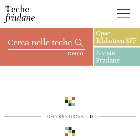
Opac
Biblioteca SFF
Riviste
Cerca
Friulane
0
RECORD TROVATI: