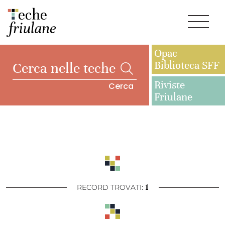
Opac
Biblioteca SFF
Riviste
Cerca
Friulane
1
RECORD TROVATI: